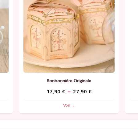
Bonbonnière Originale
Plage
17,90
€
–
27,90
€
de
Voir →
prix :
17,90 €
à
27,90 €