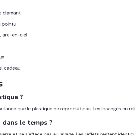
de diamant
u pointu
, arc-en-ciel
ux
te, cadeau
s
stique ?
brillance que le plastique ne reproduit pas. Les losanges en re
ls dans le temps ?
e verre et ne s’efface pas au lavage. Les reflets restent identiq