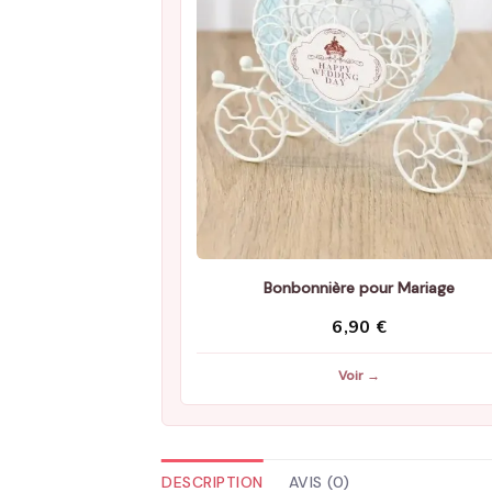
Bonbonnière pour Mariage
6,90
€
Voir →
DESCRIPTION
AVIS (0)