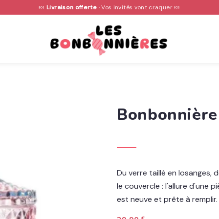
🍬
Livraison offerte
· Vos invités vont craquer 🍬
Bonbonnière
Du verre taillé en losanges, 
le couvercle : l'allure d'une 
est neuve et prête à remplir.
€