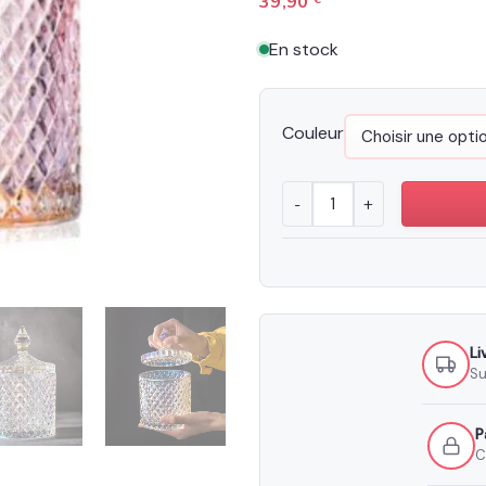
39,90
En stock
Couleur
quantité de Bonbonnière 
Li
Su
P
C