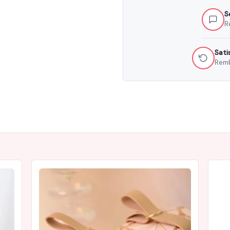
S
R
Sati
Remb